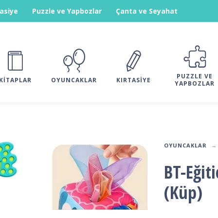
tasiye
Puzzle ve Yapbozlar
Çanta ve Seyahat
PUZZLE VE
KITAPLAR
OYUNCAKLAR
KIRTASIYE
YAPBOZLAR
OYUNCAKLAR
BT-Eğit
(Küp)