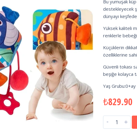
Bu yumuşak küp i
destekleyecek şe
dünyayı keşfede
Yüksek kaliteli 
renklerle bebeği
Küçüklerin dikkat
özelliklerine sahi
Güvenli tokası 
beşiğe kolayca tak
Yaş Grubu:0+ay 
₺
829.90
-
+