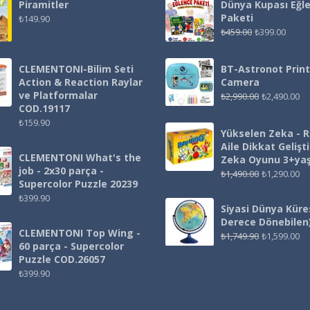
Piramitler
Dünya Kupası Eğl
Paketi
₺
149.90
₺
459.00
₺
399.00
CLEMENTONI-Bilim Seti
BT-Astronot Print
Action & Reaction Raylar
Camera
ve Platformalar
₺
2,990.00
₺
2,490.00
COD.19117
₺
159.90
Yükselen Zeka - 
Aile Dikkat Gelişt
CLEMENTONI What's the
Zeka Oyunu 3+ya
job - 2x30 parça -
₺
1,490.00
₺
1,290.00
Supercolor Puzzle 20239
₺
399.90
Siyasi Dünya Küre
Derece Dönebilen
CLEMENTONI Top Wing -
₺
1,749.90
₺
1,599.00
60 parça - Supercolor
Puzzle COD.26057
₺
399.90