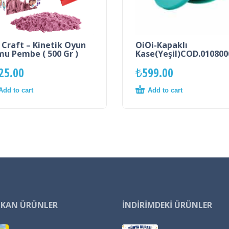
 Craft – Kinetik Oyun
OiOi-Kapaklı
u Pembe ( 500 Gr )
Kase(Yeşil)COD.010800
25.00
₺
599.00
Add to cart
Add to cart
IKAN ÜRÜNLER
İNDIRIMDEKI ÜRÜNLER