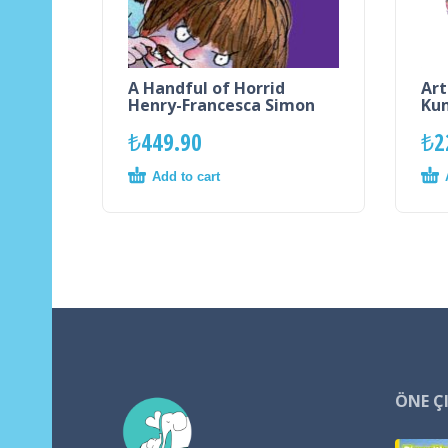
A Handful of Horrid
Art
Henry-Francesca Simon
Kum
₺
449.90
₺
2
Add to cart
ÖNE Ç