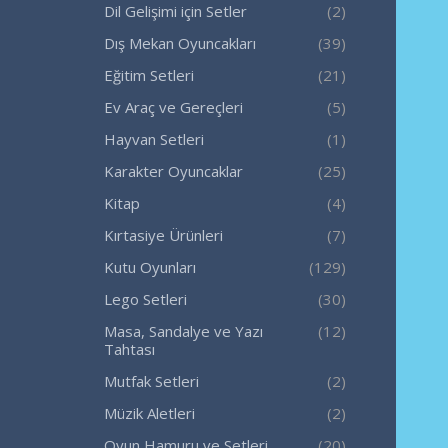
Dil Gelişimi için Setler
(2)
Dış Mekan Oyuncakları
(39)
Eğitim Setleri
(21)
Ev Araç ve Gereçleri
(5)
Hayvan Setleri
(1)
Karakter Oyuncaklar
(25)
Kitap
(4)
Kırtasiye Ürünleri
(7)
Kutu Oyunları
(129)
Lego Setleri
(30)
Masa, Sandalye ve Yazı
(12)
Tahtası
Mutfak Setleri
(2)
Müzik Aletleri
(2)
Oyun Hamuru ve Setleri
(20)