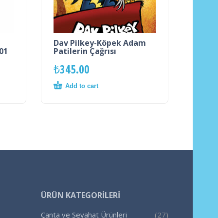
Dav Pilkey-Köpek Adam
01
Patilerin Çağrısı
₺
345.00
Add to cart
ÜRÜN KATEGORILERI
Çanta ve Seyahat Ürünleri
(27)