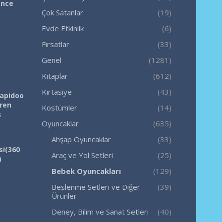
ence
Çok Satanlar
(19)
Evde Etkinlik
(6)
Fırsatlar
(33)
Genel
(1281)
Kitaplar
(612)
Kırtasiye
(43)
Rapidoo
iren
Kostümler
(14)
ş
Oyuncaklar
(635)
Ahşap Oyuncaklar
(33)
si(360
Araç ve Yol Setleri
(25)
)
Bebek Oyuncakları
(129)
Beslenme Setleri ve Diğer
(39)
Ürünler
Deney, Bilim ve Sanat Setleri
(40)