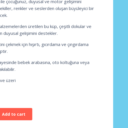
le çocuğunuz, duyusal ve motor gelişimini
killer, renkler ve seslerden oluşan büyüleyici bir
cek.
malzemelerden üretilen bu küp, çeşitli dokular ve
n duyusal gelişimini destekler.
ini çekmek için hışırtı, gıcırdama ve çıngırdama
ptir.
sayesinde bebek arabasına, oto koltuğuna veya
ılabilir.
ve üzeri
Add to cart