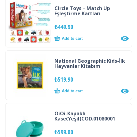
Circle Toys – Match Up
Eşleştirme Kartları
₺
449.90
Add to cart
National Geographic Kids-İlk
Hayvanlar Kitabım
₺
519.90
Add to cart
OiOi-Kapaklı
Kase(Yeşil)COD.01080001
₺
599.00