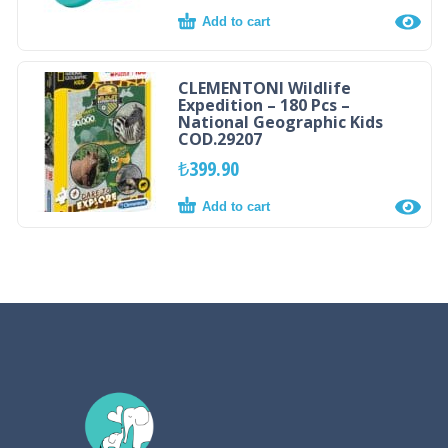
Add to cart
CLEMENTONI Wildlife
Expedition – 180 Pcs –
National Geographic Kids
COD.29207
₺
399.90
Add to cart