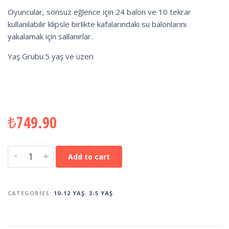
Oyuncular, sonsuz eğlence için 24 balon ve 10 tekrar
kullanılabilir klipsle birlikte kafalarındaki su balonlarını
yakalamak için sallanırlar.
Yaş Grubu:5 yaş ve üzeri
₺
749.90
-
+
Add to cart
CATEGORIES:
10-12 YAŞ
,
3-5 YAŞ