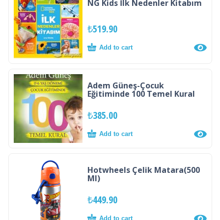
NG Kids İlk Nedenler Kitabım
₺
519.90
Add to cart
Adem Güneş-Çocuk
Eğitiminde 100 Temel Kural
₺
385.00
Add to cart
Hotwheels Çelik Matara(500
Ml)
₺
449.90
Add to cart