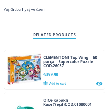
Yaş Grubu:1 yaş ve üzeri
RELATED PRODUCTS
CLEMENTONI Top Wing – 60
parça – Supercolor Puzzle
COD.26057
₺
399.90
Add to cart
OiOi-Kapaklı
Kase(Yeşil)COD.01080001