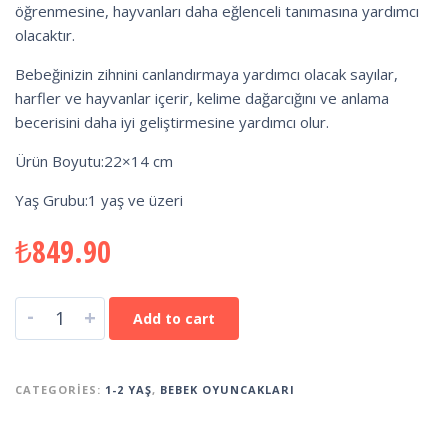
öğrenmesine, hayvanları daha eğlenceli tanımasına yardımcı
olacaktır.
Bebeğinizin zihnini canlandırmaya yardımcı olacak sayılar,
harfler ve hayvanlar içerir, kelime dağarcığını ve anlama
becerisini daha iyi geliştirmesine yardımcı olur.
Ürün Boyutu:22×14 cm
Yaş Grubu:1 yaş ve üzeri
₺
849.90
-
+
Add to cart
CATEGORIES:
1-2 YAŞ
,
BEBEK OYUNCAKLARI