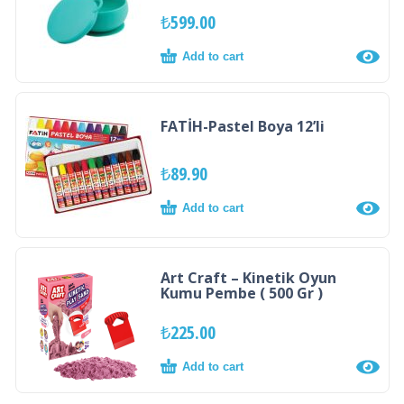
₺
599.00
Add to cart
FATİH-Pastel Boya 12’li
₺
89.90
Add to cart
Art Craft – Kinetik Oyun
Kumu Pembe ( 500 Gr )
₺
225.00
Add to cart