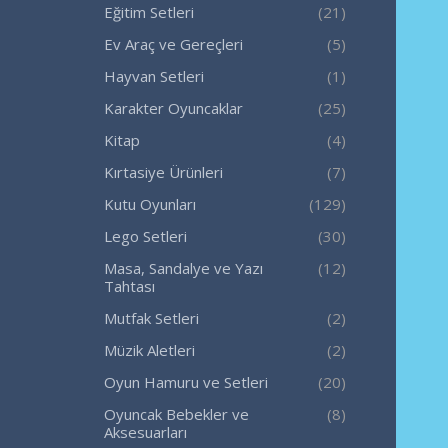
Eğitim Setleri
(21)
Ev Araç ve Gereçleri
(5)
Hayvan Setleri
(1)
Karakter Oyuncaklar
(25)
Kitap
(4)
Kırtasiye Ürünleri
(7)
Kutu Oyunları
(129)
Lego Setleri
(30)
Masa, Sandalye ve Yazı
(12)
Tahtası
Mutfak Setleri
(2)
Müzik Aletleri
(2)
Oyun Hamuru ve Setleri
(20)
Oyuncak Bebekler ve
(8)
Aksesuarları