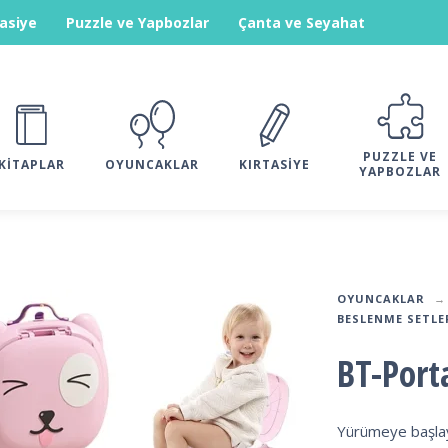
tasiye
Puzzle ve Yapbozlar
Çanta ve Seyahat
PUZZLE VE
KITAPLAR
OYUNCAKLAR
KIRTASIYE
YAPBOZLAR
OYUNCAKLAR
BESLENME SETLE
BT-Port
Yürümeye başlay