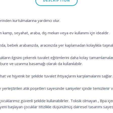
DESCRIPTION
inden kurtulmalarına yardımcı olur.
 kamp, seyahat, araba, dış mekan veya ev kullanımı için idealdir.
zda, bebek arabanızda, aracınızda yer kaplamadan kolaylıkla taşınabi
cukların ilgisini çekerek tuvalet eğitimlerini daha kolay tamamlama
bure ve uzanma basamağı olarak da kullanılabilir.
t ve hijyenik bir şekilde tuvalet ihtiyaçlarını karşılamalarını sağlar.
isine yerleştirilen atık poşetleri sayesinde saniyeler içinde temizlen
ocuklarımız güvenli şekilde kullanabilirler. Toksik olmayan , Bpa 
ni başlayan çocuklar titizlikle düşünülmüş dairesel tasarımı say