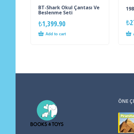
BT-Shark Okul Çantası Ve
198
Beslenme Seti
₺
2
₺
1,399.90
Add to cart
ÖNE Ç