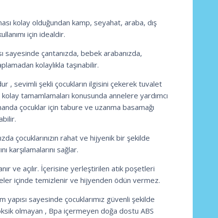
ması kolay olduğundan kamp, seyahat, araba, dış
lanımı için idealdir.
ısı sayesinde çantanızda, bebek arabanızda,
plamadan kolaylıkla taşınabilir.
r , sevimli şekli çocukların ilgisini çekerek tuvalet
ha kolay tamamlamaları konusunda annelere yardımcı
manda çocuklar için tabure ve uzanma basamağı
bilir.
da çocuklarınızın rahat ve hijyenik bir şekilde
ını karşılamalarını sağlar.
anır ve açılır. İçerisine yerleştirilen atık poşetleri
eler içinde temizlenir ve hijyenden ödün vermez.
m yapısı sayesinde çocuklarımız güvenli şekilde
 Toksik olmayan , Bpa içermeyen doğa dostu ABS