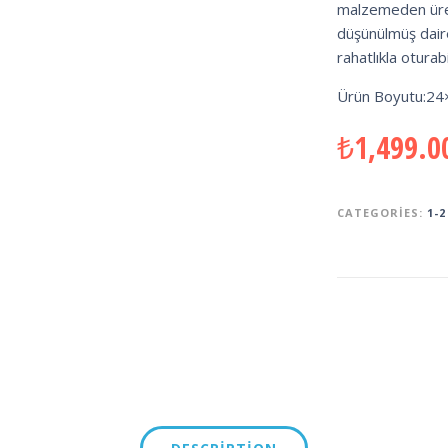
malzemeden üreti
düşünülmüş dair
rahatlıkla oturabil
Ürün Boyutu:24
₺
1,499.0
CATEGORIES:
1-2