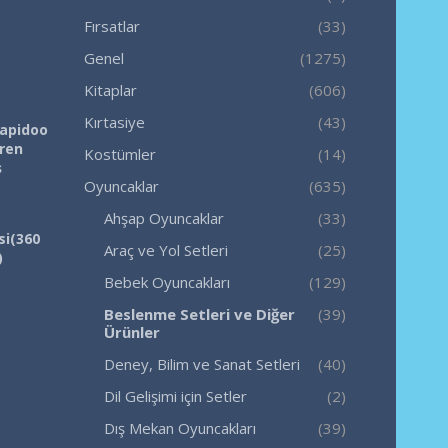
Fırsatlar
(33)
Genel
(1275)
Kitaplar
(606)
Kırtasiye
(43)
Rapidoo
iren
Kostümler
(14)
ş
Oyuncaklar
(635)
Ahşap Oyuncaklar
(33)
si(360
Araç ve Yol Setleri
(25)
)
Bebek Oyuncakları
(129)
Beslenme Setleri ve Diğer
(39)
Ürünler
Deney, Bilim ve Sanat Setleri
(40)
Dil Gelişimi için Setler
(2)
Dış Mekan Oyuncakları
(39)