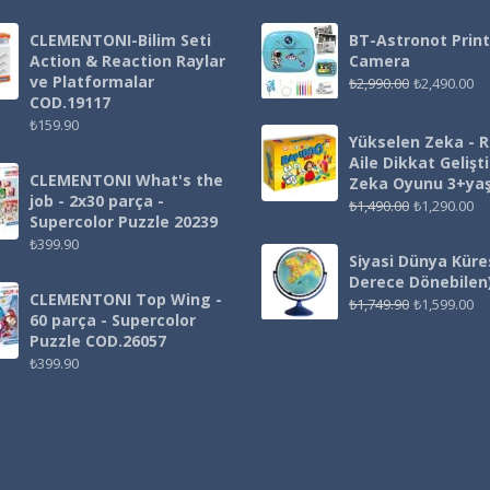
CLEMENTONI-Bilim Seti
BT-Astronot Print
Action & Reaction Raylar
Camera
ve Platformalar
₺
2,990.00
₺
2,490.00
COD.19117
₺
159.90
Yükselen Zeka - 
Aile Dikkat Gelişt
CLEMENTONI What's the
Zeka Oyunu 3+ya
job - 2x30 parça -
₺
1,490.00
₺
1,290.00
Supercolor Puzzle 20239
₺
399.90
Siyasi Dünya Küre
Derece Dönebilen
CLEMENTONI Top Wing -
₺
1,749.90
₺
1,599.00
60 parça - Supercolor
Puzzle COD.26057
₺
399.90