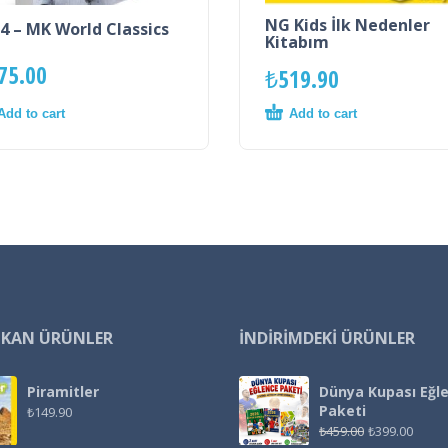
NG Kids İlk Nedenler
4 – MK World Classics
Kitabım
75.00
₺
519.90
Add to cart
Add to cart
IKAN ÜRÜNLER
İNDIRIMDEKI ÜRÜNLER
Piramitler
Dünya Kupası Eğl
Paketi
₺
149.90
₺
459.00
₺
399.00