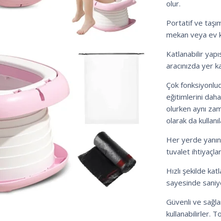
olur.
Portatif ve taşı
mekan veya ev kul
Katlanabilir yap
aracınızda yer ka
Çok fonksiyonludu
eğitimlerini da
olurken aynı za
olarak da kullanıla
Her yerde yanınız
tuvalet ihtiyaçlar
Hızlı şekilde katl
sayesinde saniy
Güvenli ve sağla
kullanabilirler.