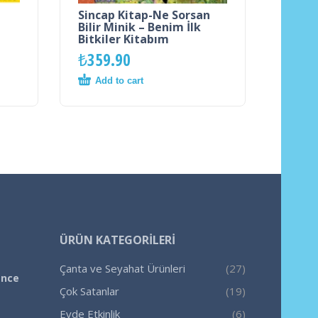
Sincap Kitap-Ne Sorsan
Bilir Minik – Benim İlk
Bitkiler Kitabım
₺
359.90
Add to cart
ÜRÜN KATEGORILERI
Çanta ve Seyahat Ürünleri
(27)
ence
Çok Satanlar
(19)
Evde Etkinlik
(6)