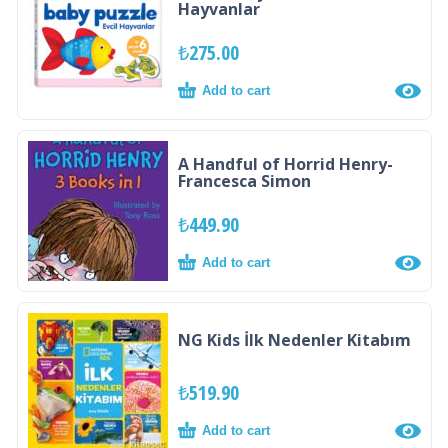
Hayvanlar
₺
275.00
Add to cart
A Handful of Horrid Henry-
Francesca Simon
₺
449.90
Add to cart
NG Kids İlk Nedenler Kitabım
₺
519.90
Add to cart