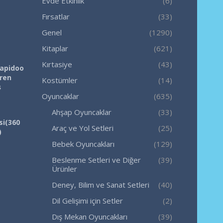
Evde Etkinlik
(6)
Fırsatlar
(33)
Genel
(1290)
Kitaplar
(621)
Kırtasiye
(43)
Rapidoo
iren
Kostümler
(14)
ş
Oyuncaklar
(635)
Ahşap Oyuncaklar
(33)
si(360
Araç ve Yol Setleri
(25)
)
Bebek Oyuncakları
(129)
Beslenme Setleri ve Diğer
(39)
Ürünler
Deney, Bilim ve Sanat Setleri
(40)
Dil Gelişimi için Setler
(2)
Dış Mekan Oyuncakları
(39)