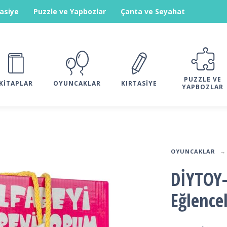
tasiye
Puzzle ve Yapbozlar
Çanta ve Seyahat
PUZZLE VE
KITAPLAR
OYUNCAKLAR
KIRTASIYE
YAPBOZLAR
OYUNCAKLAR
DİYTOY-
Eğlencel