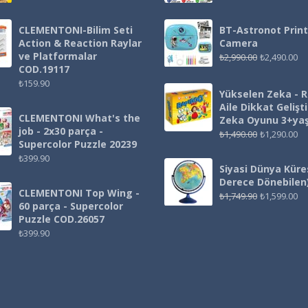
CLEMENTONI-Bilim Seti
BT-Astronot Print
Action & Reaction Raylar
Camera
ve Platformalar
₺
2,990.00
₺
2,490.00
COD.19117
₺
159.90
Yükselen Zeka - 
Aile Dikkat Gelişt
CLEMENTONI What's the
Zeka Oyunu 3+ya
job - 2x30 parça -
₺
1,490.00
₺
1,290.00
Supercolor Puzzle 20239
₺
399.90
Siyasi Dünya Küre
Derece Dönebilen
CLEMENTONI Top Wing -
₺
1,749.90
₺
1,599.00
60 parça - Supercolor
Puzzle COD.26057
₺
399.90