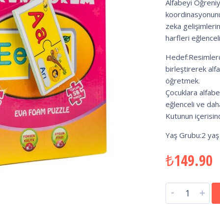
Alfabeyi Öğreniy
koordinasyonunu
zeka gelişimleri
harfleri eğlencel
Hedef:Resimlerde
birleştirerek alf
öğretmek.
Çocuklara alfabe
eğlenceli ve dah
Kutunun içerisi
Yaş Grubu:2 yaş
₺
149.90
-
+