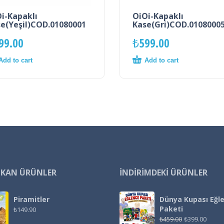
i-Kapaklı
OiOi-Kapaklı
e(Yeşil)COD.01080001
Kase(Gri)COD.0108000
99.00
₺
599.00
Add to cart
Add to cart
IKAN ÜRÜNLER
İNDIRIMDEKI ÜRÜNLER
Piramitler
Dünya Kupası Eğl
Paketi
₺
149.90
₺
459.00
₺
399.00