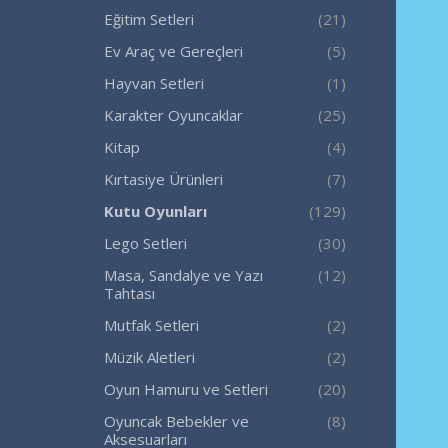
Eğitim Setleri
(21)
Ev Araç ve Gereçleri
(5)
Hayvan Setleri
(1)
Karakter Oyuncaklar
(25)
Kitap
(4)
Kırtasiye Ürünleri
(7)
Kutu Oyunları
(129)
Lego Setleri
(30)
Masa, Sandalye ve Yazı
(12)
Tahtası
Mutfak Setleri
(2)
Müzik Aletleri
(2)
Oyun Hamuru ve Setleri
(20)
Oyuncak Bebekler ve
(8)
Aksesuarları