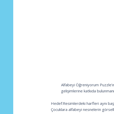
Alfabeyi Öğreniyorum Puzzle’ın
gelişimlerine katkıda bulunmanı
Hedef:Resimlerdeki harfleri aynı baş h
Çocuklara alfabeyi nesnelerin görsell