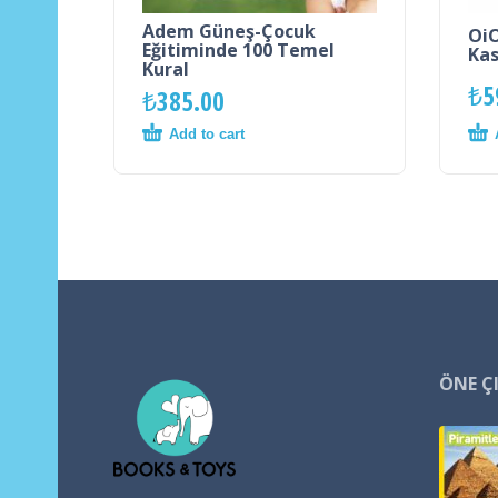
Adem Güneş-Çocuk
OiO
Eğitiminde 100 Temel
Kas
Kural
₺
5
₺
385.00
Add to cart
ÖNE Ç