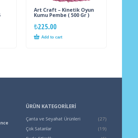
Art Craft – Kinetik Oyun
5
Kumu Pembe ( 500 Gr )
₺
225.00
Add to cart
ÜRÜN KATEGORILERI
Çanta ve Seyahat Ürünleri
(27)
ence
Çok Satanlar
(19)