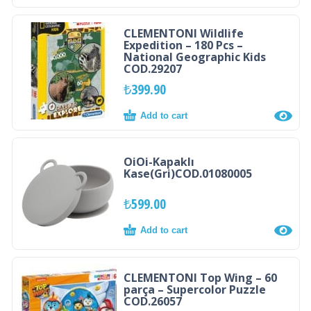
CLEMENTONI Wildlife
Expedition – 180 Pcs –
National Geographic Kids
COD.29207
₺
399.90
Add to cart
OiOi-Kapaklı
Kase(Gri)COD.01080005
₺
599.00
Add to cart
CLEMENTONI Top Wing – 60
parça – Supercolor Puzzle
COD.26057