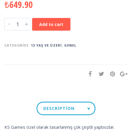
₺
649.90
-
+
Add to cart
CATEGORIES:
13 YAŞ VE ÜZERI
,
GENEL
DESCRIPTION
KS Games özel olarak tasarlanmış çok çeşitli yapbozlar.