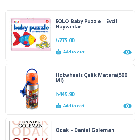
EOLO-Baby Puzzle – Evcil
Hayvanlar
₺
275.00
Add to cart
Hotwheels Çelik Matara(500
Ml)
₺
449.90
Add to cart
Odak – Daniel Goleman