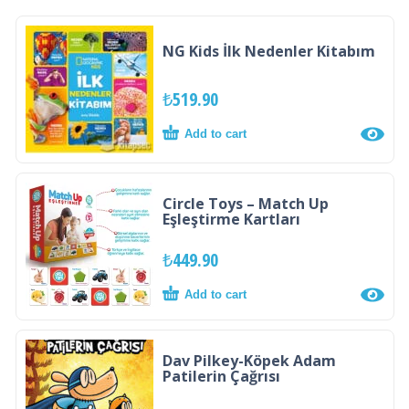
NG Kids İlk Nedenler Kitabım
₺
519.90
Add to cart
Circle Toys – Match Up
Eşleştirme Kartları
₺
449.90
Add to cart
Dav Pilkey-Köpek Adam
Patilerin Çağrısı