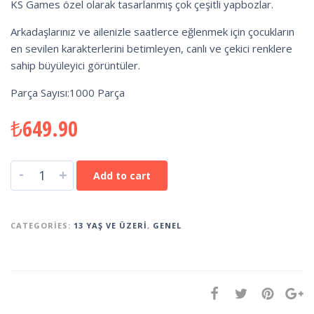
KS Games özel olarak tasarlanmış çok çeşitli yapbozlar.
Arkadaşlarınız ve ailenizle saatlerce eğlenmek için çocukların
en sevilen karakterlerini betimleyen, canlı ve çekici renklere
sahip büyüleyici görüntüler.
Parça Sayısı:1000 Parça
₺
649.90
-
+
Add to cart
CATEGORIES:
13 YAŞ VE ÜZERI
,
GENEL