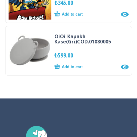
₺
345.00
Add to cart
OiOi-Kapaklı
Kase(Gri)COD.01080005
₺
599.00
Add to cart