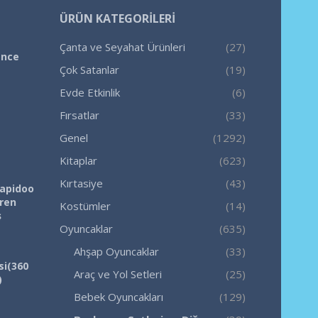
ÜRÜN KATEGORILERI
Çanta ve Seyahat Ürünleri
(27)
ence
Çok Satanlar
(19)
Evde Etkinlik
(6)
Fırsatlar
(33)
Genel
(1292)
Kitaplar
(623)
Kırtasiye
(43)
Rapidoo
iren
Kostümler
(14)
ş
Oyuncaklar
(635)
Ahşap Oyuncaklar
(33)
si(360
Araç ve Yol Setleri
(25)
)
Bebek Oyuncakları
(129)