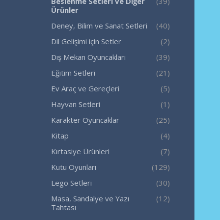
Beslenme Setleri ve Diğer
(39)
Ürünler
Deney, Bilim ve Sanat Setleri
(40)
Dil Gelişimi için Setler
(2)
Dış Mekan Oyuncakları
(39)
Eğitim Setleri
(21)
Ev Araç ve Gereçleri
(5)
Hayvan Setleri
(1)
Karakter Oyuncaklar
(25)
Kitap
(4)
Kırtasiye Ürünleri
(7)
Kutu Oyunları
(129)
Lego Setleri
(30)
Masa, Sandalye ve Yazı
(12)
Tahtası