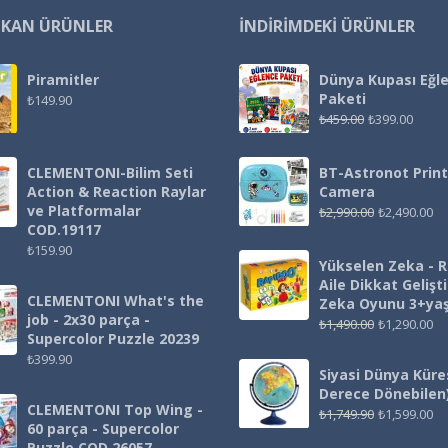
IKAN ÜRÜNLER
İNDIRIMDEKI ÜRÜNLER
Piramitler
Dünya Kupası Eğl
Paketi
₺
149.90
₺
459.00
₺
399.00
CLEMENTONI-Bilim Seti
BT-Astronot Print
Action & Reaction Raylar
Camera
ve Platformalar
₺
2,990.00
₺
2,490.00
COD.19117
₺
159.90
Yükselen Zeka - 
Aile Dikkat Gelişt
CLEMENTONI What's the
Zeka Oyunu 3+ya
job - 2x30 parça -
₺
1,490.00
₺
1,290.00
Supercolor Puzzle 20239
₺
399.90
Siyasi Dünya Küre
Derece Dönebilen
CLEMENTONI Top Wing -
₺
1,749.90
₺
1,599.00
60 parça - Supercolor
Puzzle COD.26057