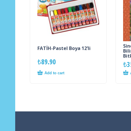
Sin
FATİH-Pastel Boya 12’li
Bil
Bit
₺
89.90
₺
3
Add to cart