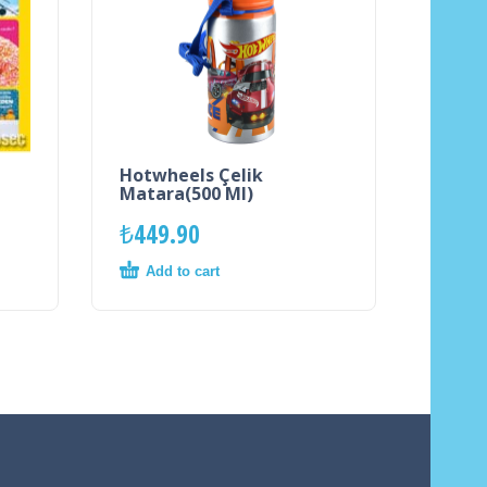
Hotwheels Çelik
Matara(500 Ml)
₺
449.90
Add to cart