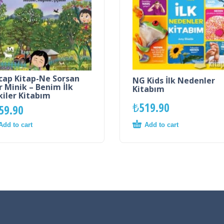
cap Kitap-Ne Sorsan
NG Kids İlk Nedenler
ir Minik – Benim İlk
Kitabım
kiler Kitabım
₺
519.90
59.90
Add to cart
Add to cart