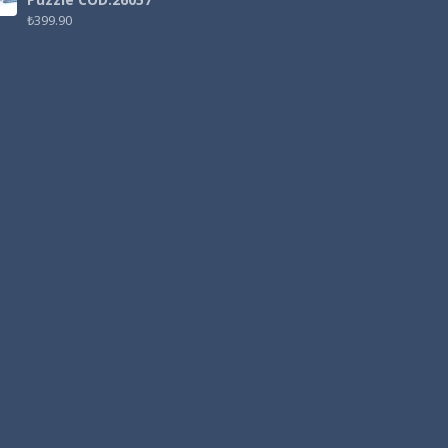
₺
399.90