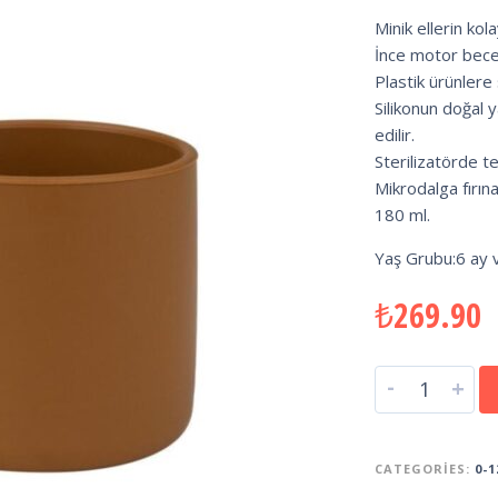
Minik ellerin kol
İnce motor beceri
Plastik ürünlere s
Silikonun doğal y
edilir.
Sterilizatörde t
Mikrodalga fırına 
180 ml.
Yaş Grubu:6 ay 
₺
269.90
-
+
CATEGORIES:
0-1