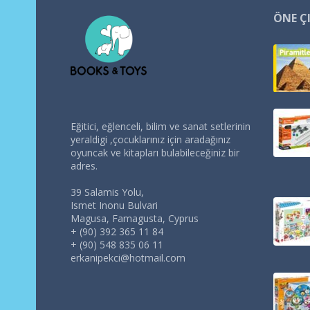
ÖNE Ç
Eğitici, eğlenceli, bilim ve sanat setlerinin
yeraldigi ,çocuklarınız için aradağınız
oyuncak ve kitapları bulabileceğiniz bir
adres.
39 Salamis Yolu,
Ismet Inonu Bulvari
Magusa, Famagusta, Cyprus
+ (90) 392 365 11 84
+ (90) 548 835 06 11
erkanipekci@hotmail.com