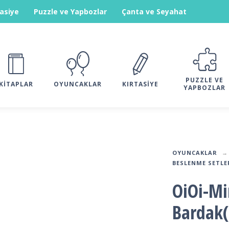
tasiye
Puzzle ve Yapbozlar
Çanta ve Seyahat
PUZZLE VE
KITAPLAR
OYUNCAKLAR
KIRTASIYE
YAPBOZLAR
OYUNCAKLAR
BESLENME SETLE
OiOi-Mi
Bardak