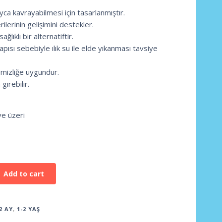
ayca kavrayabilmesi için tasarlanmıştır.
lerinin gelişimini destekler.
ağlıklı bir alternatiftir.
apısı sebebiyle ılık su ile elde yıkanması tavsiye
emizliğe uygundur.
girebilir.
ve üzeri
Add to cart
2 AY
,
1-2 YAŞ