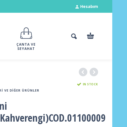
Hesabım
ÇANTA VE
SEYAHAT
IN STOCK
RI VE DIĞER ÜRÜNLER
ni
(Kahverengi)COD.01100009