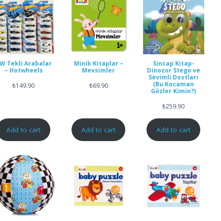
W Tekli Arabalar
Minik Kitaplar –
Sincap Kitap-
– Hotwheels
Mevsimler
Dinozor Stego ve
Sevimli Dostları
(Bu Kocaman
₺
149.90
₺
69.90
Gözler Kimin?)
₺
259.90
Add to cart
Add to cart
Add to cart