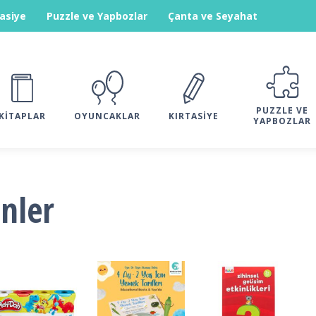
tasiye
Puzzle ve Yapbozlar
Çanta ve Seyahat
PUZZLE VE
KITAPLAR
OYUNCAKLAR
KIRTASIYE
YAPBOZLAR
ünler