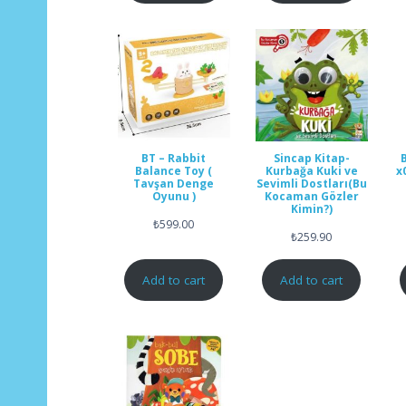
BT – Rabbit
Sincap Kitap-
Balance Toy (
Kurbağa Kuki ve
x
Tavşan Denge
Sevimli Dostları(Bu
Oyunu )
Kocaman Gözler
Kimin?)
₺
599.00
₺
259.90
Add to cart
Add to cart