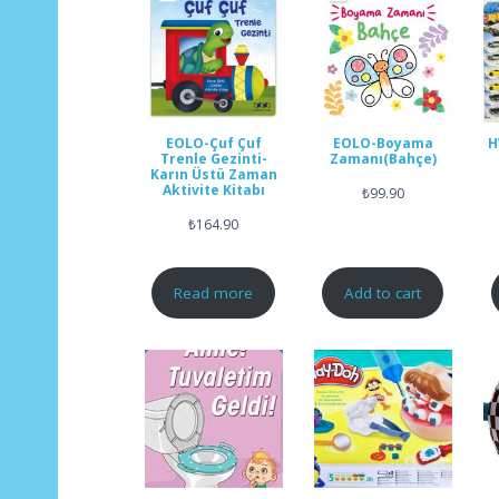
EOLO-Çuf Çuf
EOLO-Boyama
H
Trenle Gezinti-
Zamanı(Bahçe)
Karın Üstü Zaman
Aktivite Kitabı
₺
99.90
₺
164.90
Read more
Add to cart