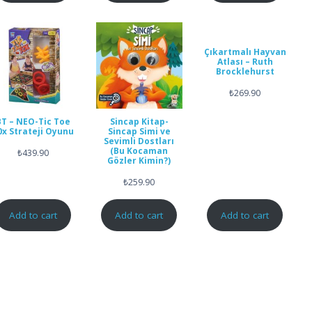
Çıkartmalı Hayvan
Atlası – Ruth
Brocklehurst
₺
269.90
BT – NEO-Tic Toe
Sincap Kitap-
0x Strateji Oyunu
Sincap Simi ve
Sevimli Dostları
(Bu Kocaman
₺
439.90
Gözler Kimin?)
₺
259.90
Add to cart
Add to cart
Add to cart