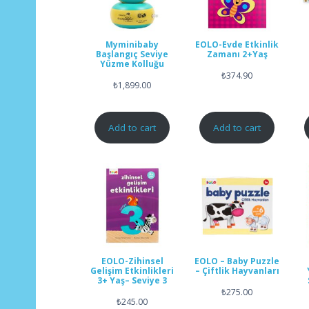
Myminibaby
EOLO-Evde Etkinlik
Başlangıç Seviye
Zamanı 2+Yaş
Yüzme Kolluğu
₺
374.90
₺
1,899.00
Add to cart
Add to cart
EOLO-Zihinsel
EOLO – Baby Puzzle
Gelişim Etkinlikleri
– Çiftlik Hayvanları
3+ Yaş– Seviye 3
₺
275.00
₺
245.00