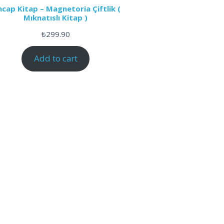
ncap Kitap – Magnetoria Çiftlik (
Mıknatıslı Kitap )
₺
299.90
Add to cart