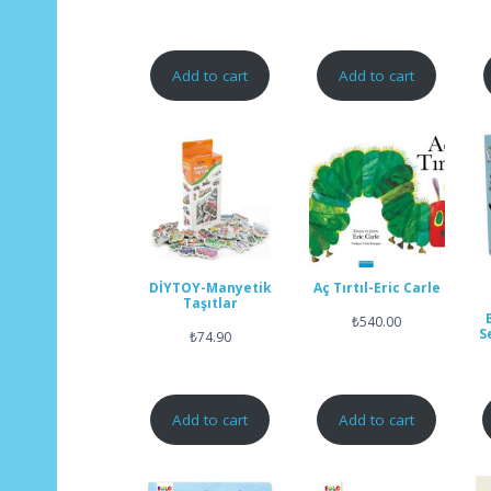
Add to cart
Add to cart
DİYTOY-Manyetik
Aç Tırtıl-Eric Carle
Taşıtlar
₺
540.00
S
₺
74.90
Add to cart
Add to cart