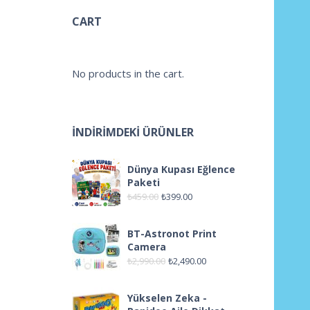
CART
No products in the cart.
İNDIRIMDEKI ÜRÜNLER
Dünya Kupası Eğlence
Paketi
₺
459.00
₺
399.00
BT-Astronot Print
Camera
₺
2,990.00
₺
2,490.00
Yükselen Zeka -