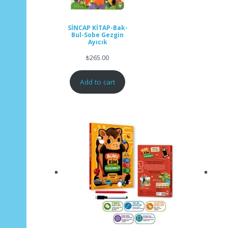
SİNCAP KİTAP-Bak-
Bul-Sobe Gezgin
Ayıcık
₺
265.00
Add to cart