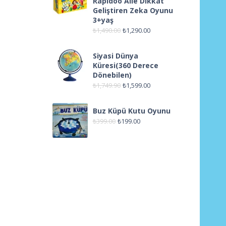
Rapidoo Aile Dikkat
Geliştiren Zeka Oyunu
3+yaş
₺
1,490.00
₺
1,290.00
Siyasi Dünya
Küresi(360 Derece
Dönebilen)
₺
1,749.90
₺
1,599.00
Buz Küpü Kutu Oyunu
₺
399.00
₺
199.00