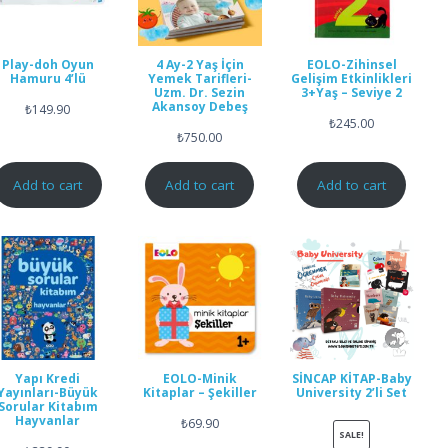
Play-doh Oyun
4 Ay-2 Yaş İçin
EOLO-Zihinsel
Hamuru 4’lü
Yemek Tarifleri-
Gelişim Etkinlikleri
Uzm. Dr. Sezin
3+Yaş – Seviye 2
Akansoy Debeş
₺
149.90
₺
245.00
₺
750.00
Add to cart
Add to cart
Add to cart
Yapı Kredi
EOLO-Minik
SİNCAP KİTAP-Baby
Yayınları-Büyük
Kitaplar – Şekiller
University 2’li Set
Sorular Kitabım
Hayvanlar
₺
69.90
SALE!