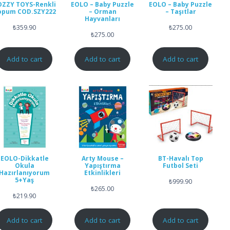
OZZY TOYS-Renkli
EOLO – Baby Puzzle
EOLO – Baby Puzzle
opum COD.SZY222
– Orman
– Taşıtlar
Hayvanları
₺
359.90
₺
275.00
₺
275.00
Add to cart
Add to cart
Add to cart
EOLO-Dikkatle
Arty Mouse –
BT-Havalı Top
Okula
Yapıştırma
Futbol Seti
Hazırlanıyorum
Etkinlikleri
5+Yaş
₺
999.90
₺
265.00
₺
219.90
Add to cart
Add to cart
Add to cart