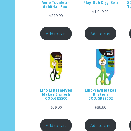
Anne Tuvaletim
Play-Doh Dişçi Seti
S
Geldi-Jan Faull
T
₺
1,049.90
₺
259.90
Add to cart
Add to cart
Lino El Kesmeyen
Lino-Yaylı Makas
Makas Blisterli
Blisterli
COD.GRSS00
COD.GRSS002
₺
59.90
₺
39.90
Add to cart
Add to cart