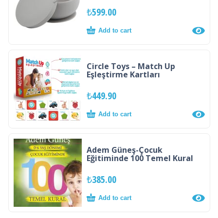
₺
599.00
Add to cart
Circle Toys – Match Up
Eşleştirme Kartları
₺
449.90
Add to cart
Adem Güneş-Çocuk
Eğitiminde 100 Temel Kural
₺
385.00
Add to cart