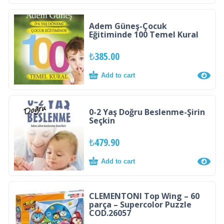
Adem Güneş-Çocuk
Eğitiminde 100 Temel Kural
₺
385.00
Add to cart
0-2 Yaş Doğru Beslenme-Şirin
Seçkin
₺
479.90
Add to cart
CLEMENTONI Top Wing – 60
parça – Supercolor Puzzle
COD.26057